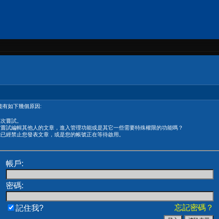
有如下幾個原因:
再次嘗試。
在嘗試編輯其他人的文章，進入管理功能或是其它一些需要特殊權限的功能嗎？
能已經禁止您發表文章，或是您的帳號正在等待啟用。
帳戶:
密碼:
忘記密碼？
記住我?