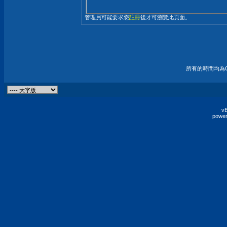
管理員可能要求您
註冊
後才可瀏覽此頁面。
所有的時間均為G
vB
power