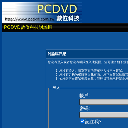
PCDVD數位科技討論區
討論區訊息
您沒有登入或者您沒有權限進入此頁面。這可能有如下幾個
您沒有登入。填寫下面的表單登入後再次嘗試。
您沒有足夠的權限進入此頁面。您正在嘗試編輯
如果您正在嘗試發表文章，管理員可能已經禁止
登入
帳戶:
密碼:
記住我?