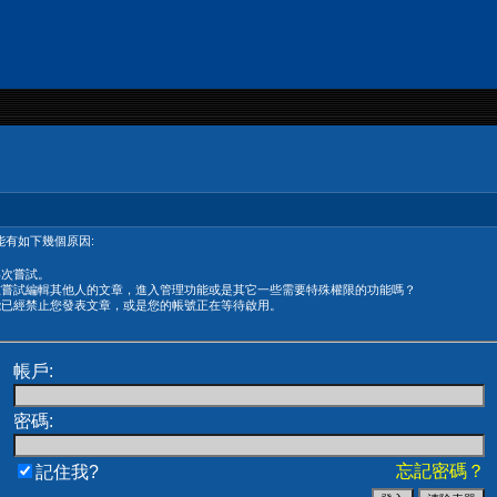
有如下幾個原因:
再次嘗試。
在嘗試編輯其他人的文章，進入管理功能或是其它一些需要特殊權限的功能嗎？
能已經禁止您發表文章，或是您的帳號正在等待啟用。
帳戶:
密碼:
忘記密碼？
記住我?