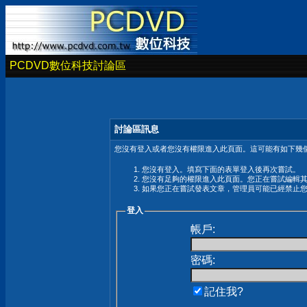
PCDVD數位科技討論區
討論區訊息
您沒有登入或者您沒有權限進入此頁面。這可能有如下幾個
您沒有登入。填寫下面的表單登入後再次嘗試。
您沒有足夠的權限進入此頁面。您正在嘗試編輯
如果您正在嘗試發表文章，管理員可能已經禁止
登入
帳戶:
密碼:
記住我?