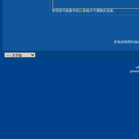
管理員可能要求您
註冊
後才可瀏覽此頁面。
所有的時間均為G
vB
power