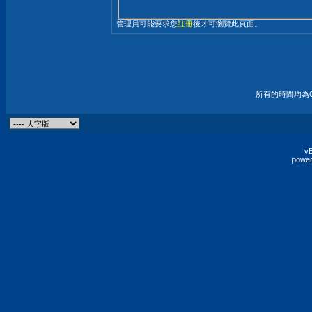
管理員可能要求您
註冊
後才可瀏覽此頁面。
所有的時間均為G
vB
power