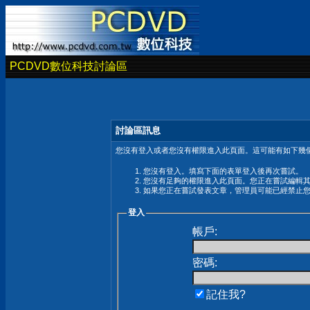
PCDVD數位科技討論區
討論區訊息
您沒有登入或者您沒有權限進入此頁面。這可能有如下幾個
您沒有登入。填寫下面的表單登入後再次嘗試。
您沒有足夠的權限進入此頁面。您正在嘗試編輯
如果您正在嘗試發表文章，管理員可能已經禁止
登入
帳戶:
密碼:
記住我?