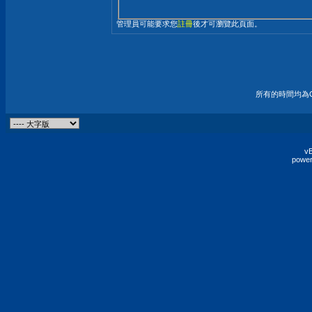
管理員可能要求您
註冊
後才可瀏覽此頁面。
所有的時間均為G
vB
power