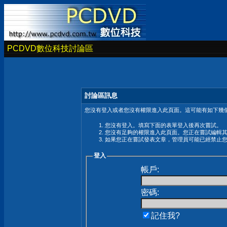
PCDVD數位科技討論區
討論區訊息
您沒有登入或者您沒有權限進入此頁面。這可能有如下幾個
您沒有登入。填寫下面的表單登入後再次嘗試。
您沒有足夠的權限進入此頁面。您正在嘗試編輯
如果您正在嘗試發表文章，管理員可能已經禁止
登入
帳戶:
密碼:
記住我?