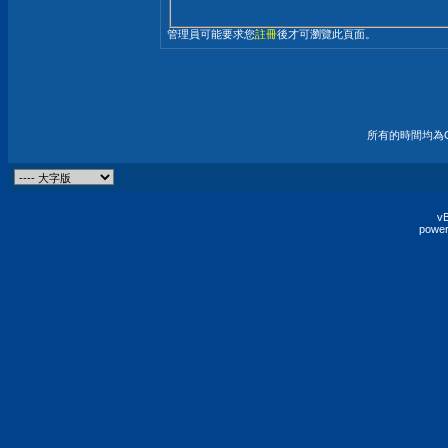
管理員可能要求您
註冊
後才可瀏覽此頁面。
所有的時間均為G
vB
power