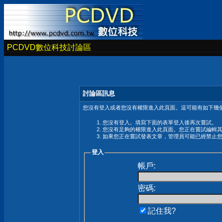
PCDVD數位科技討論區
討論區訊息
您沒有登入或者您沒有權限進入此頁面。這可能有如下幾個
您沒有登入。填寫下面的表單登入後再次嘗試。
您沒有足夠的權限進入此頁面。您正在嘗試編輯
如果您正在嘗試發表文章，管理員可能已經禁止
登入
帳戶:
密碼:
記住我?