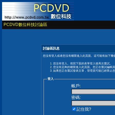
PCDVD數位科技討論區
討論區訊息
您沒有登入或者您沒有權限進入此頁面。這可能有如下幾個
您沒有登入。填寫下面的表單登入後再次嘗試。
您沒有足夠的權限進入此頁面。您正在嘗試編輯
如果您正在嘗試發表文章，管理員可能已經禁止
登入
帳戶:
密碼:
記住我?