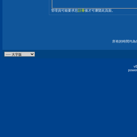
管理員可能要求您
註冊
後才可瀏覽此頁面。
所有的時間均為G
vB
power