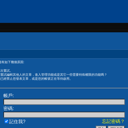
有如下幾個原因:
再次嘗試。
在嘗試編輯其他人的文章，進入管理功能或是其它一些需要特殊權限的功能嗎？
能已經禁止您發表文章，或是您的帳號正在等待啟用。
帳戶:
密碼:
忘記密碼？
記住我?