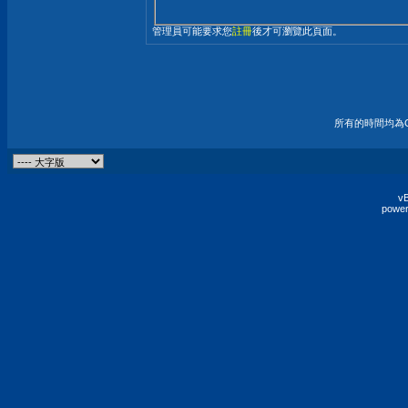
管理員可能要求您
註冊
後才可瀏覽此頁面。
所有的時間均為G
vB
power