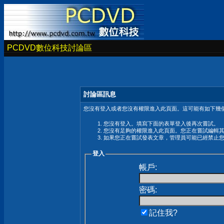
PCDVD數位科技討論區
討論區訊息
您沒有登入或者您沒有權限進入此頁面。這可能有如下幾個
您沒有登入。填寫下面的表單登入後再次嘗試。
您沒有足夠的權限進入此頁面。您正在嘗試編輯
如果您正在嘗試發表文章，管理員可能已經禁止
登入
帳戶:
密碼:
記住我?