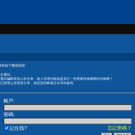
有如下幾個原因:
再次嘗試。
在嘗試編輯其他人的文章，進入管理功能或是其它一些需要特殊權限的功能嗎？
能已經禁止您發表文章，或是您的帳號正在等待啟用。
帳戶:
密碼:
忘記密碼？
記住我?