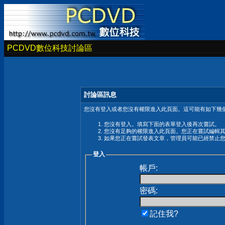
PCDVD數位科技討論區
討論區訊息
您沒有登入或者您沒有權限進入此頁面。這可能有如下幾個
您沒有登入。填寫下面的表單登入後再次嘗試。
您沒有足夠的權限進入此頁面。您正在嘗試編輯
如果您正在嘗試發表文章，管理員可能已經禁止
登入
帳戶:
密碼:
記住我?