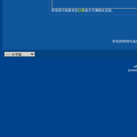
管理員可能要求您
註冊
後才可瀏覽此頁面。
所有的時間均為G
vB
power