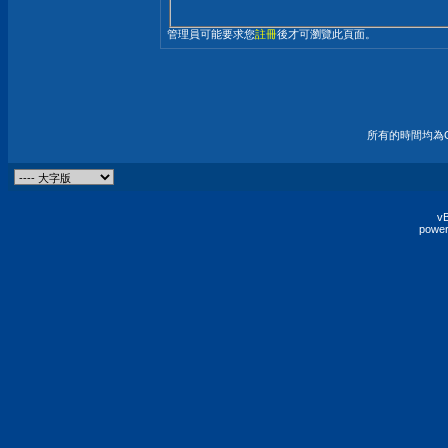
管理員可能要求您
註冊
後才可瀏覽此頁面。
所有的時間均為G
vB
power