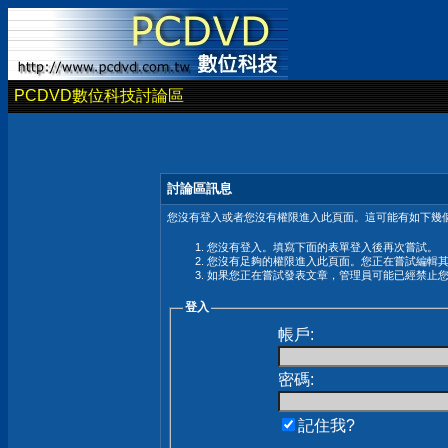
PCDVD數位科技討論區
討論區訊息
您沒有登入或者您沒有權限進入此頁面。這可能有如下幾個
您沒有登入。填寫下面的表單登入後再次嘗試。
您沒有足夠的權限進入此頁面。您正在嘗試編輯
如果您正在嘗試發表文章，管理員可能已經禁止
登入
帳戶:
密碼:
記住我?