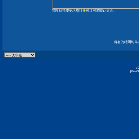
管理員可能要求您
註冊
後才可瀏覽此頁面。
所有的時間均為G
vB
power