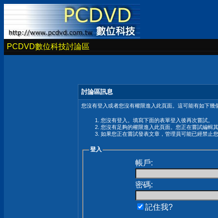
PCDVD數位科技討論區
討論區訊息
您沒有登入或者您沒有權限進入此頁面。這可能有如下幾個
您沒有登入。填寫下面的表單登入後再次嘗試。
您沒有足夠的權限進入此頁面。您正在嘗試編輯
如果您正在嘗試發表文章，管理員可能已經禁止
登入
帳戶:
密碼:
記住我?