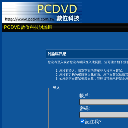
PCDVD數位科技討論區
討論區訊息
您沒有登入或者您沒有權限進入此頁面。這可能有如下幾個
您沒有登入。填寫下面的表單登入後再次嘗試。
您沒有足夠的權限進入此頁面。您正在嘗試編輯
如果您正在嘗試發表文章，管理員可能已經禁止
登入
帳戶:
密碼:
記住我?