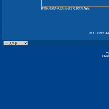
管理員可能要求您
註冊
後才可瀏覽此頁面。
所有的時間均為G
vB
power