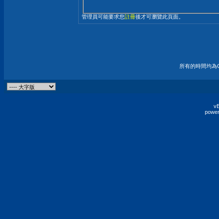
管理員可能要求您
註冊
後才可瀏覽此頁面。
所有的時間均為G
vB
power