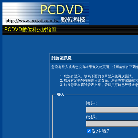
PCDVD數位科技討論區
討論區訊息
您沒有登入或者您沒有權限進入此頁面。這可能有如下幾個
您沒有登入。填寫下面的表單登入後再次嘗試。
您沒有足夠的權限進入此頁面。您正在嘗試編輯
如果您正在嘗試發表文章，管理員可能已經禁止
登入
帳戶:
密碼:
記住我?