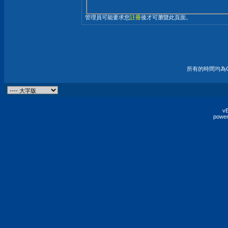
管理員可能要求您
註冊
後才可瀏覽此頁面。
所有的時間均為G
vB
power