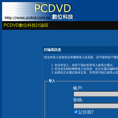
PCDVD數位科技討論區
討論區訊息
您沒有登入或者您沒有權限進入此頁面。這可能有如下幾個
您沒有登入。填寫下面的表單登入後再次嘗試。
您沒有足夠的權限進入此頁面。您正在嘗試編輯
如果您正在嘗試發表文章，管理員可能已經禁止
登入
帳戶:
密碼:
記住我?