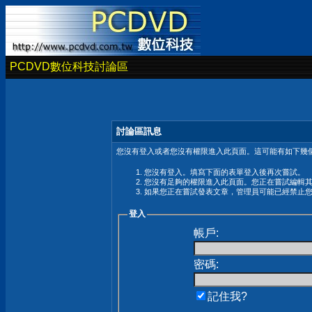
PCDVD數位科技討論區
討論區訊息
您沒有登入或者您沒有權限進入此頁面。這可能有如下幾個
您沒有登入。填寫下面的表單登入後再次嘗試。
您沒有足夠的權限進入此頁面。您正在嘗試編輯
如果您正在嘗試發表文章，管理員可能已經禁止
登入
帳戶:
密碼:
記住我?