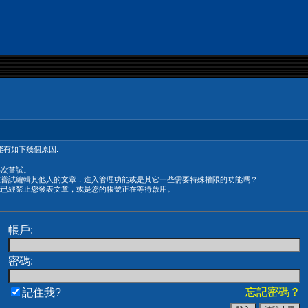
有如下幾個原因:
再次嘗試。
在嘗試編輯其他人的文章，進入管理功能或是其它一些需要特殊權限的功能嗎？
能已經禁止您發表文章，或是您的帳號正在等待啟用。
帳戶:
密碼:
忘記密碼？
記住我?