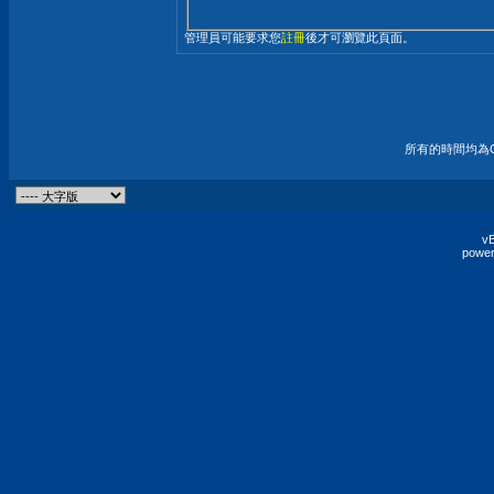
管理員可能要求您
註冊
後才可瀏覽此頁面。
所有的時間均為G
vB
power