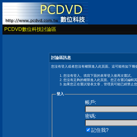
PCDVD數位科技討論區
討論區訊息
您沒有登入或者您沒有權限進入此頁面。這可能有如下幾個
您沒有登入。填寫下面的表單登入後再次嘗試。
您沒有足夠的權限進入此頁面。您正在嘗試編輯
如果您正在嘗試發表文章，管理員可能已經禁止
登入
帳戶:
密碼:
記住我?