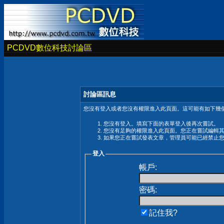
PCDVD數位科技討論區
討論區訊息
您沒有登入或者您沒有權限進入此頁面。這可能有如下幾個
您沒有登入。填寫下面的表單登入後再次嘗試。
您沒有足夠的權限進入此頁面。您正在嘗試編輯
如果您正在嘗試發表文章，管理員可能已經禁止
登入
帳戶:
密碼:
記住我?