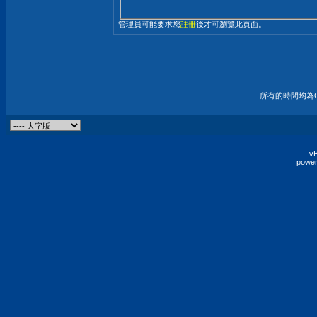
管理員可能要求您
註冊
後才可瀏覽此頁面。
所有的時間均為G
vB
power