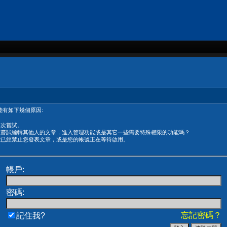
有如下幾個原因:
再次嘗試。
在嘗試編輯其他人的文章，進入管理功能或是其它一些需要特殊權限的功能嗎？
能已經禁止您發表文章，或是您的帳號正在等待啟用。
帳戶:
密碼:
忘記密碼？
記住我?