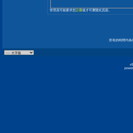
管理員可能要求您
註冊
後才可瀏覽此頁面。
所有的時間均為G
vB
power