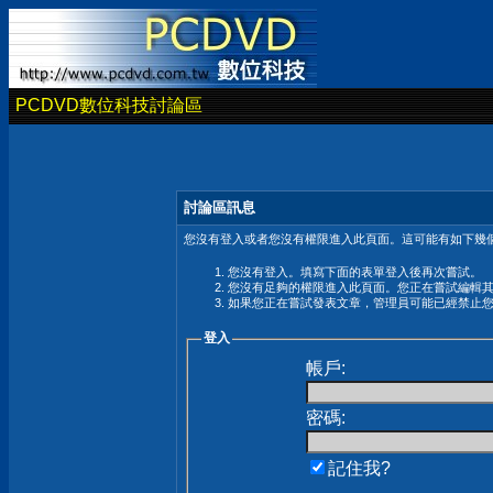
PCDVD數位科技討論區
討論區訊息
您沒有登入或者您沒有權限進入此頁面。這可能有如下幾個
您沒有登入。填寫下面的表單登入後再次嘗試。
您沒有足夠的權限進入此頁面。您正在嘗試編輯
如果您正在嘗試發表文章，管理員可能已經禁止
登入
帳戶:
密碼:
記住我?