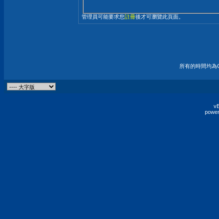
管理員可能要求您
註冊
後才可瀏覽此頁面。
所有的時間均為G
vB
power