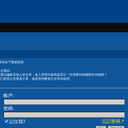
有如下幾個原因:
再次嘗試。
在嘗試編輯其他人的文章，進入管理功能或是其它一些需要特殊權限的功能嗎？
能已經禁止您發表文章，或是您的帳號正在等待啟用。
帳戶:
密碼:
忘記密碼？
記住我?