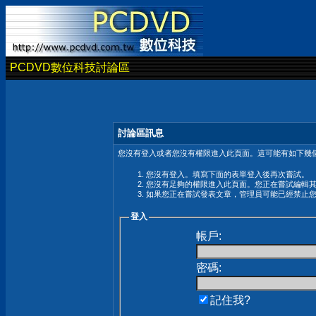
PCDVD數位科技討論區
討論區訊息
您沒有登入或者您沒有權限進入此頁面。這可能有如下幾個
您沒有登入。填寫下面的表單登入後再次嘗試。
您沒有足夠的權限進入此頁面。您正在嘗試編輯
如果您正在嘗試發表文章，管理員可能已經禁止
登入
帳戶:
密碼:
記住我?