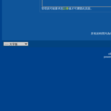
管理員可能要求您
註冊
後才可瀏覽此頁面。
所有的時間均為G
vB
power