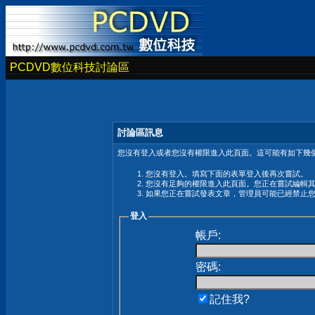
PCDVD數位科技討論區
討論區訊息
您沒有登入或者您沒有權限進入此頁面。這可能有如下幾個
您沒有登入。填寫下面的表單登入後再次嘗試。
您沒有足夠的權限進入此頁面。您正在嘗試編輯
如果您正在嘗試發表文章，管理員可能已經禁止
登入
帳戶:
密碼:
記住我?