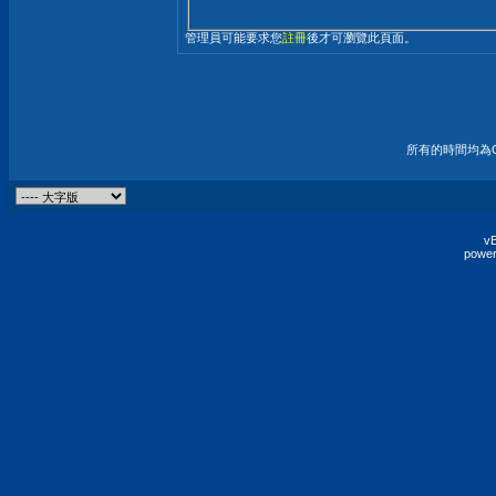
管理員可能要求您
註冊
後才可瀏覽此頁面。
所有的時間均為G
vB
power