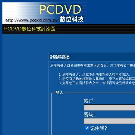
PCDVD數位科技討論區
討論區訊息
您沒有登入或者您沒有權限進入此頁面。這可能有如下幾個
您沒有登入。填寫下面的表單登入後再次嘗試。
您沒有足夠的權限進入此頁面。您正在嘗試編輯
如果您正在嘗試發表文章，管理員可能已經禁止
登入
帳戶:
密碼:
記住我?