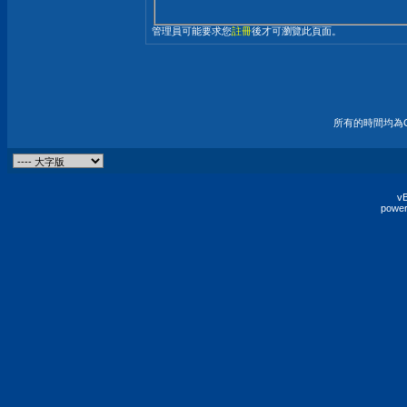
管理員可能要求您
註冊
後才可瀏覽此頁面。
所有的時間均為G
vB
power