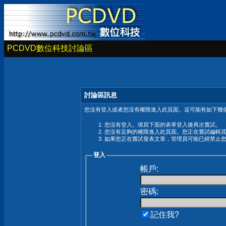
PCDVD數位科技討論區
討論區訊息
您沒有登入或者您沒有權限進入此頁面。這可能有如下幾個
您沒有登入。填寫下面的表單登入後再次嘗試。
您沒有足夠的權限進入此頁面。您正在嘗試編輯
如果您正在嘗試發表文章，管理員可能已經禁止
登入
帳戶:
密碼:
記住我?