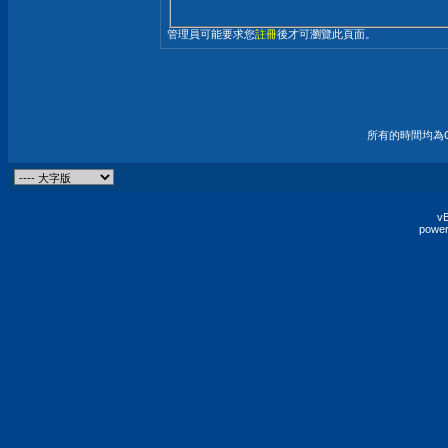
管理員可能要求您
註冊
後才可瀏覽此頁面。
所有的時間均為G
vB
power