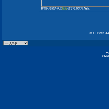
管理員可能要求您
註冊
後才可瀏覽此頁面。
所有的時間均為G
vB
power