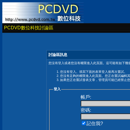
PCDVD數位科技討論區
討論區訊息
您沒有登入或者您沒有權限進入此頁面。這可能有如下幾個
您沒有登入。填寫下面的表單登入後再次嘗試。
您沒有足夠的權限進入此頁面。您正在嘗試編輯
如果您正在嘗試發表文章，管理員可能已經禁止
登入
帳戶:
密碼:
記住我?