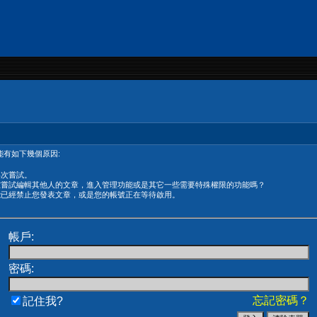
有如下幾個原因:
再次嘗試。
在嘗試編輯其他人的文章，進入管理功能或是其它一些需要特殊權限的功能嗎？
能已經禁止您發表文章，或是您的帳號正在等待啟用。
帳戶:
密碼:
忘記密碼？
記住我?