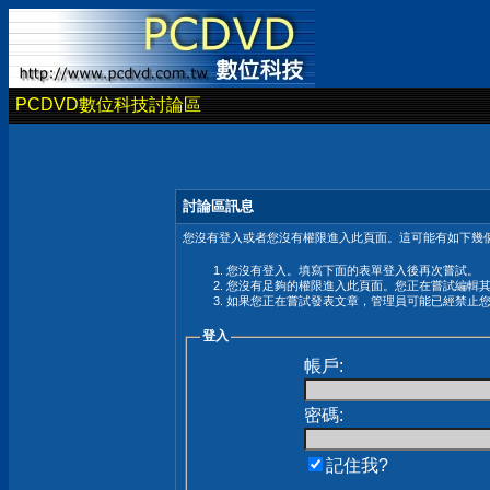
PCDVD數位科技討論區
討論區訊息
您沒有登入或者您沒有權限進入此頁面。這可能有如下幾個
您沒有登入。填寫下面的表單登入後再次嘗試。
您沒有足夠的權限進入此頁面。您正在嘗試編輯
如果您正在嘗試發表文章，管理員可能已經禁止
登入
帳戶:
密碼:
記住我?