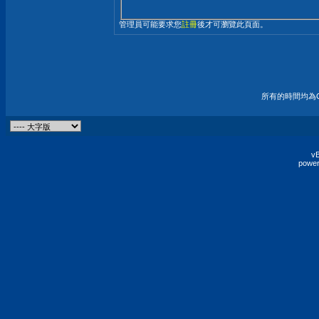
管理員可能要求您
註冊
後才可瀏覽此頁面。
所有的時間均為G
vB
power