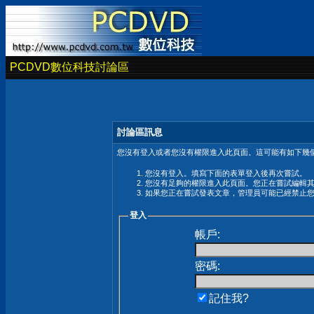
PCDVD數位科技討論區
討論區訊息
您沒有登入或者您沒有權限進入此頁面。這可能有如下幾個
您沒有登入。填寫下面的表單登入後再次嘗試。
您沒有足夠的權限進入此頁面。您正在嘗試編輯
如果您正在嘗試發表文章，管理員可能已經禁止
登入
帳戶:
密碼:
記住我?