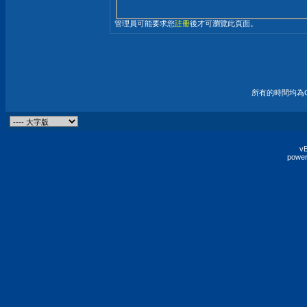
管理員可能要求您
註冊
後才可瀏覽此頁面。
所有的時間均為G
vB
power