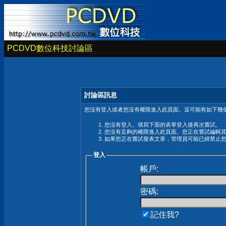
PCDVD數位科技討論區
討論區訊息
您沒有登入或者您沒有權限進入此頁面。這可能有如下幾個
您沒有登入。填寫下面的表單登入後再次嘗試。
您沒有足夠的權限進入此頁面。您正在嘗試編輯
如果您正在嘗試發表文章，管理員可能已經禁止
登入
帳戶:
密碼:
記住我?