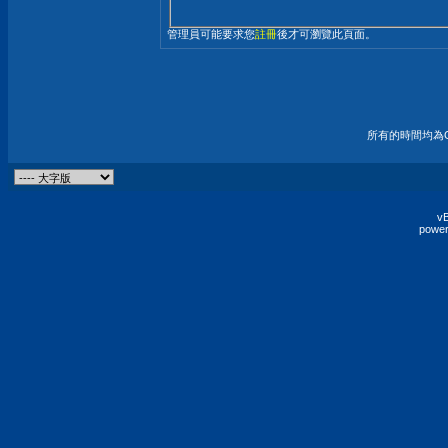
管理員可能要求您
註冊
後才可瀏覽此頁面。
所有的時間均為G
vB
power