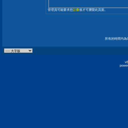
管理員可能要求您
註冊
後才可瀏覽此頁面。
所有的時間均為G
vB
power