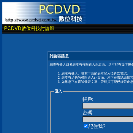
PCDVD數位科技討論區
討論區訊息
您沒有登入或者您沒有權限進入此頁面。這可能有如下幾個
您沒有登入。填寫下面的表單登入後再次嘗試。
您沒有足夠的權限進入此頁面。您正在嘗試編輯
如果您正在嘗試發表文章，管理員可能已經禁止
登入
帳戶:
密碼:
記住我?