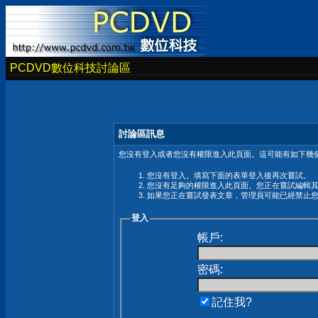
PCDVD數位科技討論區
討論區訊息
您沒有登入或者您沒有權限進入此頁面。這可能有如下幾個
您沒有登入。填寫下面的表單登入後再次嘗試。
您沒有足夠的權限進入此頁面。您正在嘗試編輯
如果您正在嘗試發表文章，管理員可能已經禁止
登入
帳戶:
密碼:
記住我?