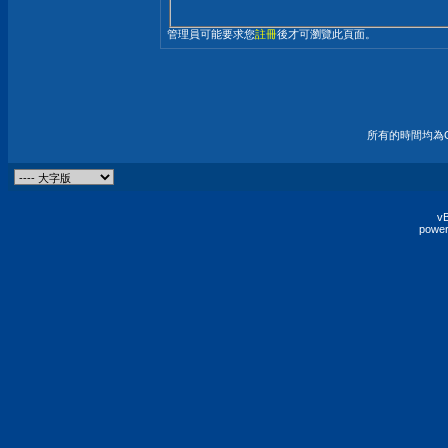
管理員可能要求您
註冊
後才可瀏覽此頁面。
所有的時間均為G
vB
power