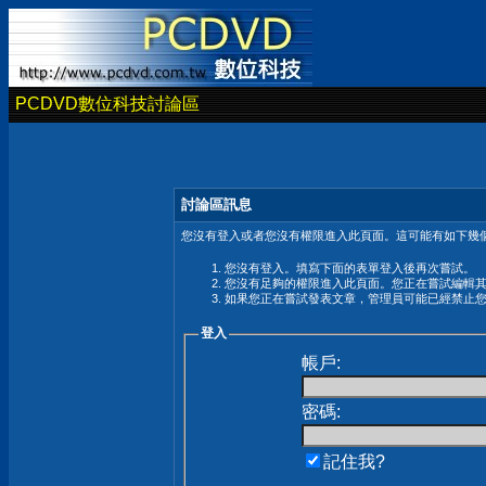
PCDVD數位科技討論區
討論區訊息
您沒有登入或者您沒有權限進入此頁面。這可能有如下幾個
您沒有登入。填寫下面的表單登入後再次嘗試。
您沒有足夠的權限進入此頁面。您正在嘗試編輯
如果您正在嘗試發表文章，管理員可能已經禁止
登入
帳戶:
密碼:
記住我?