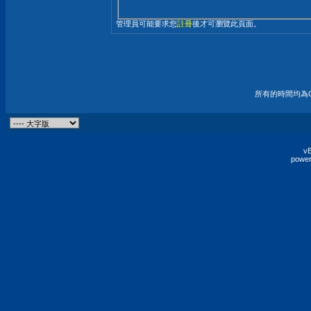
管理員可能要求您
註冊
後才可瀏覽此頁面。
所有的時間均為G
vB
power