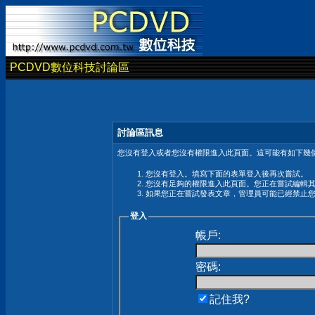
PCDVD數位科技討論區
討論區訊息
您沒有登入或者您沒有權限進入此頁面。這可能有如下幾個
您沒有登入。填寫下面的表單登入後再次嘗試。
您沒有足夠的權限進入此頁面。您正在嘗試編輯
如果您正在嘗試發表文章，管理員可能已經禁止
登入
帳戶:
密碼:
記住我?