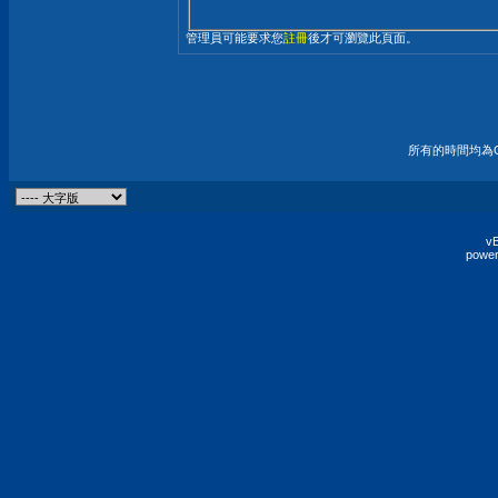
管理員可能要求您
註冊
後才可瀏覽此頁面。
所有的時間均為G
vB
power