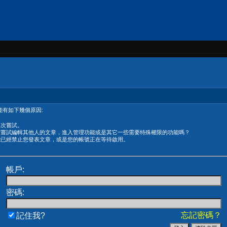
有如下幾個原因:
再次嘗試。
在嘗試編輯其他人的文章，進入管理功能或是其它一些需要特殊權限的功能嗎？
能已經禁止您發表文章，或是您的帳號正在等待啟用。
帳戶:
密碼:
忘記密碼？
記住我?