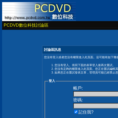
PCDVD數位科技討論區
討論區訊息
您沒有登入或者您沒有權限進入此頁面。這可能有如下幾個
您沒有登入。填寫下面的表單登入後再次嘗試。
您沒有足夠的權限進入此頁面。您正在嘗試編輯
如果您正在嘗試發表文章，管理員可能已經禁止
登入
帳戶:
密碼:
記住我?