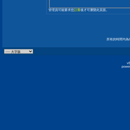
管理員可能要求您
註冊
後才可瀏覽此頁面。
所有的時間均為G
vB
power