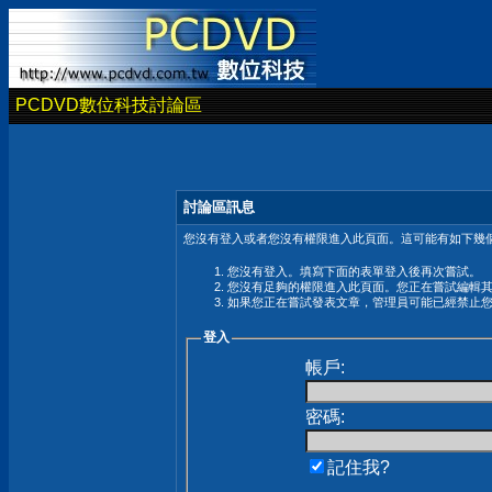
PCDVD數位科技討論區
討論區訊息
您沒有登入或者您沒有權限進入此頁面。這可能有如下幾個
您沒有登入。填寫下面的表單登入後再次嘗試。
您沒有足夠的權限進入此頁面。您正在嘗試編輯
如果您正在嘗試發表文章，管理員可能已經禁止
登入
帳戶:
密碼:
記住我?