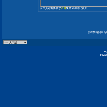
管理員可能要求您
註冊
後才可瀏覽此頁面。
所有的時間均為G
vB
power