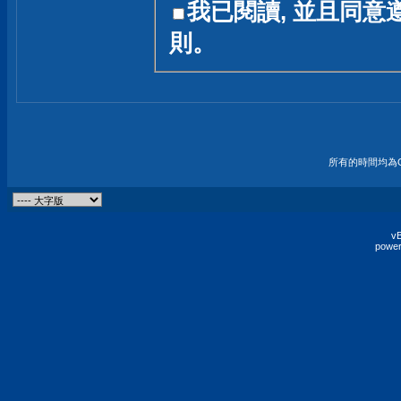
我已閱讀, 並且同意
友一個技術討論的空間
則。
論,均不代表本站的立場
本站毋須對討論區內的
的歸屬權屬於各位發表
財產權均屬於原發表人
所有的時間均為G
非經原發表人同意,包
權的侵權行為
vB
power
發言原則聲明 :
原則上,我們歡迎各位
予發表言論,並不設限
為: