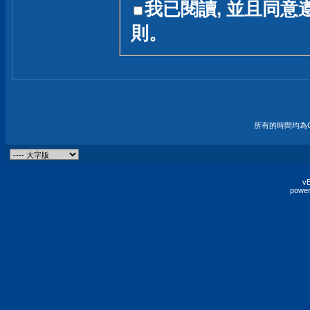
我已閱讀, 並且同意
友一個技術討論的空間
則。
論,均不代表本站的立場
本站毋須對討論區內的
的歸屬權屬於各位發表
財產權均屬於原發表人
所有的時間均為G
非經原發表人同意,包
權的侵權行為
vB
power
發言原則聲明 :
原則上,我們歡迎各位
予發表言論,並不設限
為: