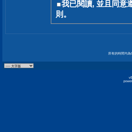
我已閱讀, 並且同意
友一個技術討論的空間
則。
論,均不代表本站的立場
本站毋須對討論區內的
的歸屬權屬於各位發表
財產權均屬於原發表人
所有的時間均為G
非經原發表人同意,包
權的侵權行為
vB
power
發言原則聲明 :
原則上,我們歡迎各位
予發表言論,並不設限
為: