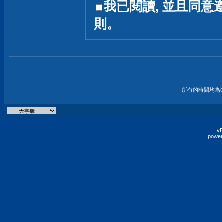
我已閱讀, 並且同意
友一個技術討論的空間
則。
論,均不代表本站的立場
本站毋須對討論區內的
的歸屬權屬於各位發表
財產權均屬於原發表人
所有的時間均為G
非經原發表人同意,包
權的侵權行為
vB
power
發言原則聲明 :
原則上,我們歡迎各位
予發表言論,並不設限
為: