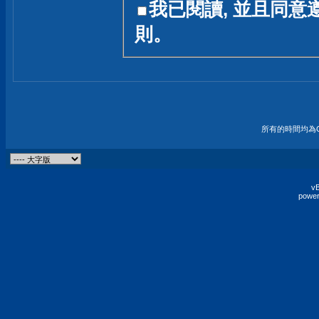
我已閱讀, 並且同意
友一個技術討論的空間
則。
論,均不代表本站的立場
本站毋須對討論區內的
的歸屬權屬於各位發表
財產權均屬於原發表人
所有的時間均為G
非經原發表人同意,包
權的侵權行為
vB
power
發言原則聲明 :
原則上,我們歡迎各位
予發表言論,並不設限
為: