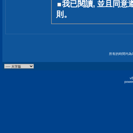
我已閱讀, 並且同意
友一個技術討論的空間
則。
論,均不代表本站的立場
本站毋須對討論區內的
的歸屬權屬於各位發表
財產權均屬於原發表人
所有的時間均為G
非經原發表人同意,包
權的侵權行為
vB
power
發言原則聲明 :
原則上,我們歡迎各位
予發表言論,並不設限
為: