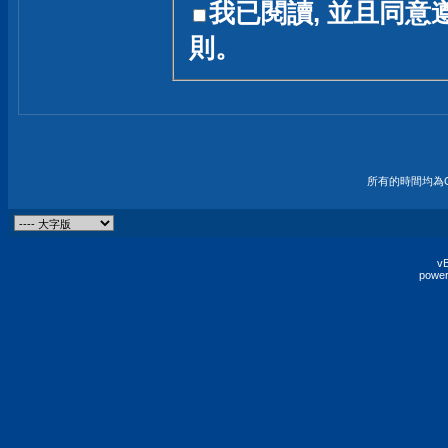
我已閱讀, 並且同意
友一個技術討論的空間
則。
論,均不代表本站的立場
本站毋須對討論區內的
的歸屬權屬於各位發表
財產權均屬於原發表人
所有的時間均為G
非經原發表人同意,包
權的侵權行為
vB
power
發言原則聲明 :
原則上,我們歡迎各位
予發表言論,並不設限
為: