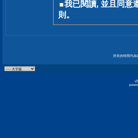
我已閱讀, 並且同意
友一個技術討論的空間
則。
論,均不代表本站的立場
本站毋須對討論區內的
的歸屬權屬於各位發表
財產權均屬於原發表人
所有的時間均為G
非經原發表人同意,包
權的侵權行為
vB
power
發言原則聲明 :
原則上,我們歡迎各位
予發表言論,並不設限
為: