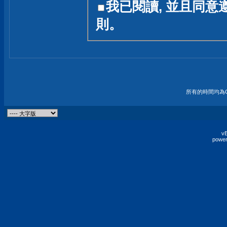
我已閱讀, 並且同意
友一個技術討論的空間
則。
論,均不代表本站的立場
本站毋須對討論區內的
的歸屬權屬於各位發表
財產權均屬於原發表人
所有的時間均為G
非經原發表人同意,包
權的侵權行為
vB
power
發言原則聲明 :
原則上,我們歡迎各位
予發表言論,並不設限
為: